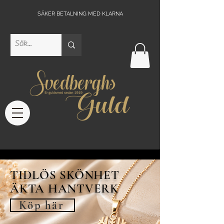
SÄKER BETALNING MED KLARNA
TIDLÖS SKÖNHET
ÄKTA HANTVERK
Köp här